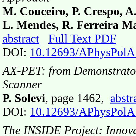
M. Couceiro, P. Crespo, A.
L. Mendes, R. Ferreira Ma
abstract
Full Text PDF
DOI:
10.12693/APhysPolA
AX-PET: from Demonstrator
Scanner
P. Solevi
, page 1462,
abstr
DOI:
10.12693/APhysPolA
The INSIDE Project: Innova