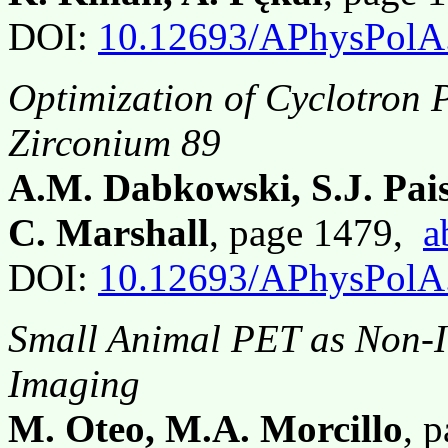
DOI:
10.12693/APhysPolA
Optimization of Cyclotron 
Zirconium 89
A.M. Dabkowski, S.J. Pais
C. Marshall
, page 1479,
a
DOI:
10.12693/APhysPolA
Small Animal PET as Non-In
Imaging
M. Oteo, M.A. Morcillo
, 