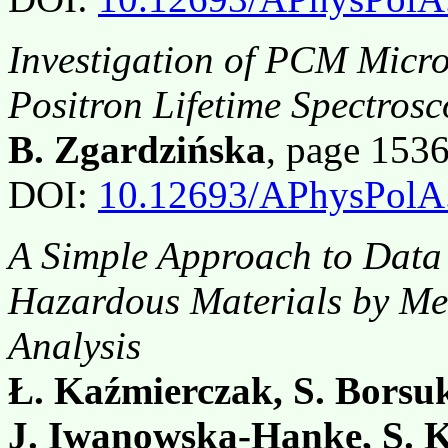
Investigation of PCM Micro
Positron Lifetime Spectros
B. Zgardzińska
, page 153
DOI:
10.12693/APhysPolA
A Simple Approach to Data A
Hazardous Materials by Mea
Analysis
Ł. Kaźmierczak, S. Borsuk
J. Iwanowska-Hanke, S. K