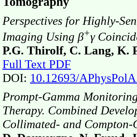
Tomography
Perspectives for Highly-Se
+
Imaging Using β
γ Coincid
P.G. Thirolf, C. Lang, K. 
Full Text PDF
DOI:
10.12693/APhysPolA
Prompt-Gamma Monitoring 
Therapy. Combined Develop
Collimated- and Compton-