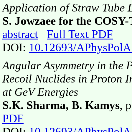
Application of Straw Tube 
S. Jowzaee for the COSY-
abstract
Full Text PDF
DOI:
10.12693/APhysPolA
Angular Asymmetry in the P
Recoil Nuclides in Proton 
at GeV Energies
S.K. Sharma, B. Kamys
, 
PDF
DOI:
10.12693/APhysPolA