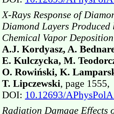
X-Rays Response of Diamon
Diamond Layers Produced
Chemical Vapor Deposition
A.J. Kordyasz, A. Bednare
E. Kulczycka, M. Teodorc
O. Rowiński, K. Lamparsk
T. Lipczewski
, page 1555
DOI:
10.12693/APhysPolA
Radiation Damage Effects o