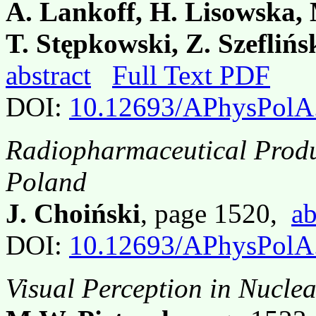
A. Lankoff, H. Lisowska, 
T. Stępkowski, Z. Szefliń
abstract
Full Text PDF
DOI:
10.12693/APhysPolA
Radiopharmaceutical Produ
Poland
J. Choiński
, page 1520,
ab
DOI:
10.12693/APhysPolA
Visual Perception in Nucle