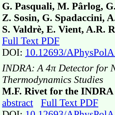
G. Pasquali, M. Pârlog, G.
Z. Sosin, G. Spadaccini, A
S. Valdrè, E. Vient, A.R. 
Full Text PDF
DOI:
10.12693/APhysPolA
INDRA: A 4π Detector for 
Thermodynamics Studies
M.F. Rivet for the INDRA
abstract
Full Text PDF
DOI:
10.12693/APhysPolA