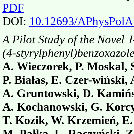
PDF
DOI:
10.12693/APhysPolA
A Pilot Study of the Novel J
(4-styrylphenyl)benzoxazole
A. Wieczorek, P. Moskal, 
P. Białas, E. Czer-wiński, 
A. Gruntowski, D. Kamińs
A. Kochanowski, G. Korcyl
T. Kozik, W. Krzemień, E
M. Pałka, L. Raczyński, Z