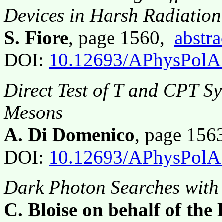
Devices in Harsh Radiatio
S. Fiore
, page 1560,
abstra
DOI:
10.12693/APhysPolA
Direct Test of T and CPT S
Mesons
A. Di Domenico
, page 15
DOI:
10.12693/APhysPolA
Dark Photon Searches with
C. Bloise on behalf of th