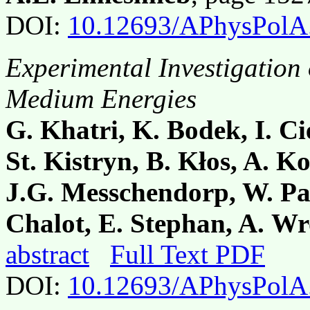
DOI:
10.12693/APhysPolA
Experimental Investigation
Medium Energies
G. Khatri, K. Bodek, I. C
St. Kistryn, B. Kłos, A. K
J.G. Messchendorp, W. Par
Chalot, E. Stephan, A. W
abstract
Full Text PDF
DOI:
10.12693/APhysPolA