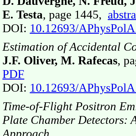
D. Dauvergne, N. Freud, 
E. Testa
, page 1445,
abstra
DOI:
10.12693/APhysPolA
Estimation of Accidental C
J.F. Oliver, M. Rafecas
, p
PDF
DOI:
10.12693/APhysPolA
Time-of-Flight Positron Em
Plate Chamber Detectors: A
Approach