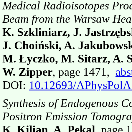
Medical Radioisotopes Prod
Beam from the Warsaw Heav
K. Szkliniarz, J. Jastrzęb
J. Choiński, A. Jakubowsk
M. Łyczko, M. Sitarz, A. S
W. Zipper
, page 1471,
abs
DOI:
10.12693/APhysPolA
Synthesis of Endogenous 
Positron Emission Tomogr
K. Kilian, A. Pękal
, page 