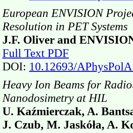
European ENVISION Projec
Resolution in PET Systems
J.F. Oliver and ENVISIO
Full Text PDF
DOI:
10.12693/APhysPolA
Heavy Ion Beams for Radio
Nanodosimetry at HIL
U. Kaźmierczak, A. Bantsa
J. Czub, M. Jaskóła, A. 