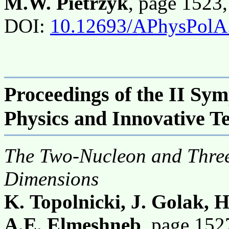
M.W. Pietrzyk
, page 1523
DOI:
10.12693/APhysPolA
Proceedings of the II Sy
Physics and Innovative T
The Two-Nucleon and Three
Dimensions
K. Topolnicki, J. Golak, H
A.E. Elmeshneb
, page 15