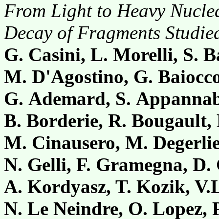
From Light to Heavy Nucle
Decay of Fragments Studie
G. Casini, L. Morelli, S. Ba
M. D'Agostino, G. Baiocc
G. Ademard, S. Appannaba
B. Borderie, R. Bougault,
M. Cinausero, M. Degerlie
N. Gelli, F. Gramegna, D. 
A. Kordyasz, T. Kozik, V.
N. Le Neindre, O. Lopez, 