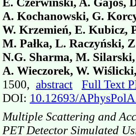
E. Czerwiński, A. Gajos, 
A. Kochanowski, G. Korcyl
W. Krzemień, E. Kubicz, P
M. Pałka, L. Raczyński, Z
N.G. Sharma, M. Silarski,
A. Wieczorek, W. Wiślicki,
1500,
abstract
Full Text 
DOI:
10.12693/APhysPolA
Multiple Scattering and Acc
PET Detector Simulated U